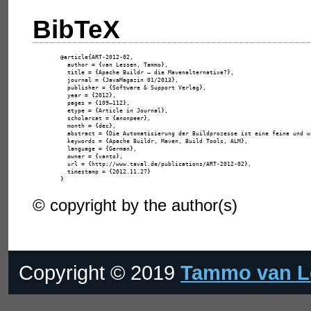
BibTeX
@article{ART-2012-02,

  author = {van Lessen, Tammo},

  title = {Apache Buildr – die Mavenalternative?},

  journal = {JavaMagazin 01/2013},

  publisher = {Software & Support Verlag},

  year = {2012},

  pages = {109–112},

  etype = {Article in Journal},

  scholarcat = {anonpeer},

  month = {dec},

  abstract = {Die Automatisierung der Buildprozesse ist eine feine und w
  keywords = {Apache Buildr, Maven, Build Tools, ALM},

  language = {German},

  owner = {vanto},

  url = {http://www.taval.de/publications/ART-2012-02},

  timestamp = {2012.11.27}

© copyright by the author(s)
Copyright © 2019
Tammo van L