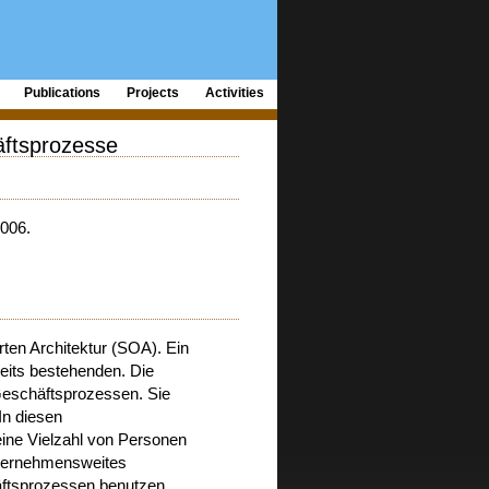
Publications
Projects
Activities
äftsprozesse
2006.
ten Architektur (SOA). Ein
eits bestehenden. Die
Geschäftsprozessen. Sie
In diesen
ine Vielzahl von Personen
unternehmensweites
äftsprozessen benutzen