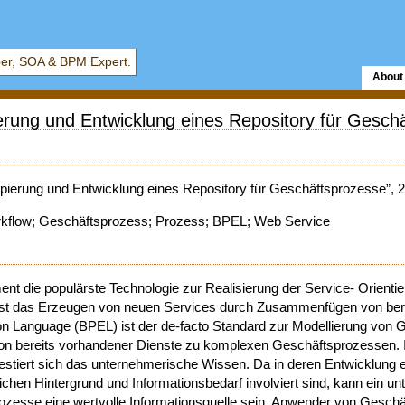
er, SOA & BPM Expert.
About
erung und Entwicklung eines Repository für Gesch
ipierung und Entwicklung eines Repository für Geschäftsprozesse”, 
kflow; Geschäftsprozess; Prozess; BPEL; Web Service
t die populärste Technologie zur Realisierung der Service- Orientier
ist das Erzeugen von neuen Services durch Zusammenfügen von ber
n Language (BPEL) ist der de-facto Standard zur Modellierung von 
ion bereits vorhandener Dienste zu komplexen Geschäftsprozessen. 
tiert sich das unternehmerische Wissen. Da in deren Entwicklung e
lichen Hintergrund und Informationsbedarf involviert sind, kann ein 
rozesse eine wertvolle Informationsquelle sein. Anwender von Gesch