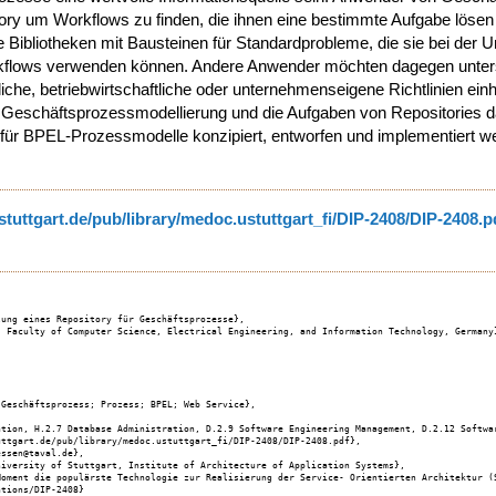
ory um Workflows zu finden, die ihnen eine bestimmte Aufgabe lösen
e Bibliotheken mit Bausteinen für Standardprobleme, die sie bei der
kflows verwenden können. Andere Anwender möchten dagegen unter
he, betriebwirtschaftliche oder unternehmenseigene Richtlinien einhal
Geschäftsprozessmodellierung und die Aufgaben von Repositories darg
y für BPEL-Prozessmodelle konzipiert, entworfen und implementiert w
i-stuttgart.de/pub/library/medoc.ustuttgart_fi/DIP-2408/DIP-2408.p
ung eines Repository für Geschäftsprozesse},

 Faculty of Computer Science, Electrical Engineering, and Information Technology, Germany}
Geschäftsprozess; Prozess; BPEL; Web Service},

ation, H.2.7 Database Administration, D.2.9 Software Engineering Management, D.2.12 Softwar
ttgart.de/pub/library/medoc.ustuttgart_fi/DIP-2408/DIP-2408.pdf},

ssen@taval.de},

iversity of Stuttgart, Institute of Architecture of Application Systems},

Moment die populärste Technologie zur Realisierung der Service- Orientierten Architektur (
tions/DIP-2408}
