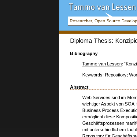
Researcher, Open Source Develop
Diploma Thesis: Konzipi
Bibliography
Tammo van Lessen
: “Konz
Keywords: Repository; Wor
Abstract
Web Services sind im Momen
wichtiger Aspekt von SOA 
Business Process Executio
ermöglicht diese Komposit
Geschäftsprozessen manifes
mit unterschiedlichem fach
Repository für Geschäftsp