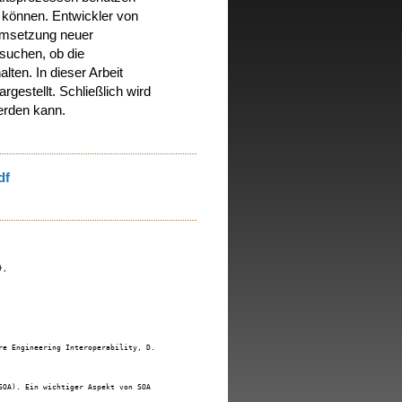
 können. Entwickler von
 Umsetzung neuer
suchen, ob die
ten. In dieser Arbeit
estellt. Schließlich wird
erden kann.
df
,

e Engineering Interoperability, D.2.13 Software Engineering Reusable Software},

SOA). Ein wichtiger Aspekt von SOA ist das Erzeugen von neuen Services durch Zusammenfügen