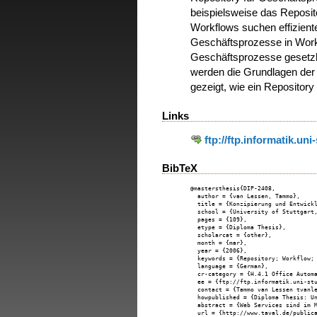
beispielsweise das Reposit
Workflows suchen effizient
Geschäftsprozesse in Wor
Geschäftsprozesse gesetzlic
werden die Grundlagen der 
gezeigt, wie ein Repositor
Links
ftp://ftp.informatik.un
BibTeX
@mastersthesis{DIP-2408,

  author = {van Lessen, Tammo},

  title = {Konzipierung und Entwickl
  school = {University of Stuttgart,
  pages = {109},

  etype = {Diploma Thesis},

  scholarcat = {other},

  month = {mar},

  year = {2006},

  keywords = {Repository; Workflow; 
  language = {German},

  cr-category = {H.4.1 Office Autom
  ee = {ftp://ftp.informatik.uni-stu
  contact = {Tammo van Lessen tvanle
  howpublished = {Diploma Thesis: Un
  abstract = {Web Services sind im 
  url = {http://www.taval.de/publica